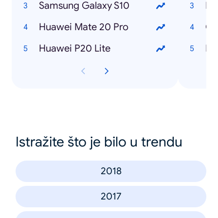
Samsung Galaxy S10
Huawei Mate 20 Pro
Co
Huawei P20 Lite
Istražite što je bilo u trendu
2018
2017