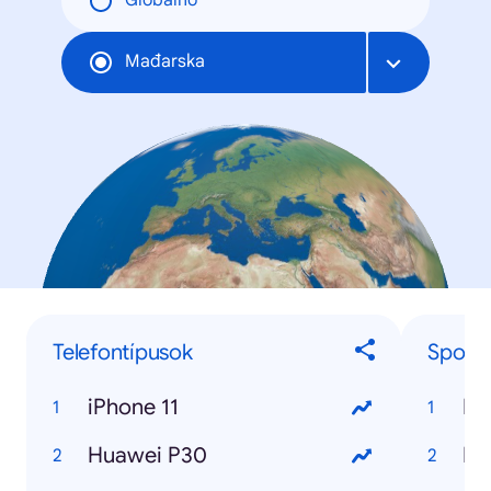
Globalno
Mađarska
Telefontípusok
Sport
iPhone 11
Huawei P30