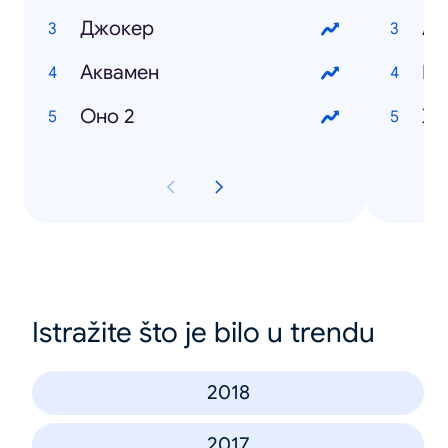
Джокер
Аквамен
Вл
Оно 2
Жа
Istražite što je bilo u trendu
2018
2017