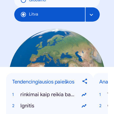
Globalno
Litva
Tendencingiausios paieškos
Anapil
rinkimai kaip reikia balsuoti
Vy
Ignitis
Ca