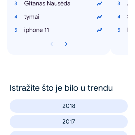
Gitanas Nausėda
Al
tymai
Sa
iphone 11
Ka
Istražite što je bilo u trendu
2018
2017