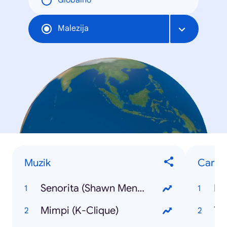
Globalno
Malezija
Muzik
Caria
Senorita (Shawn Mendes, Camilla Cabello)
Ea
Mimpi (K-Clique)
Th