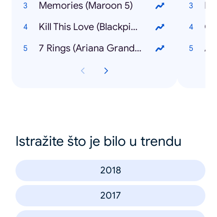
Memories (Maroon 5)
Kill This Love (Blackpink)
Co
7 Rings (Ariana Grande)
Istražite što je bilo u trendu
2018
2017