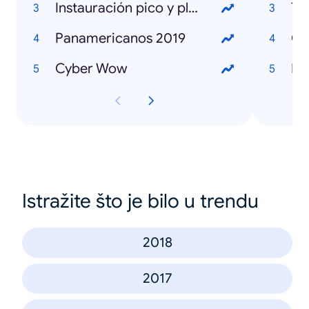
Instauración pico y placa Lima
To
Panamericanos 2019
Ca
Cyber Wow
IT 
Istražite što je bilo u trendu
2018
2017