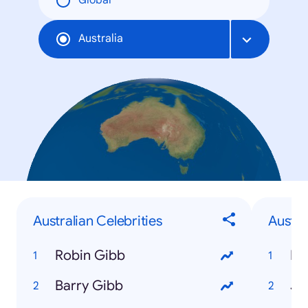
Global
Australia
Australian Celebrities
Austr
Robin Gibb
Hu
Barry Gibb
Ju