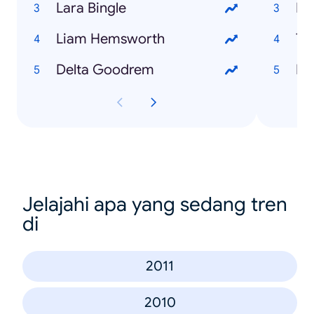
Lara Bingle
Fe
Liam Hemsworth
Tr
Delta Goodrem
Me
Jelajahi apa yang sedang tren
di
2011
2010