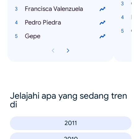
Co
Francisca Valenzuela
Po
Pedro Piedra
Ch
Gepe
Jelajahi apa yang sedang tren
di
2011