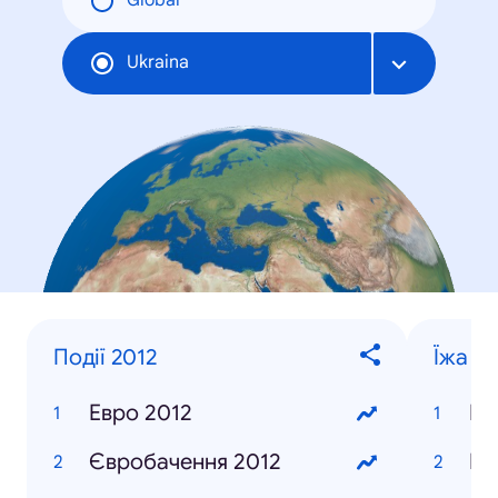
Global
Ukraina
Події 2012
Їжа та
Евро 2012
Бл
Євробачення 2012
Пі