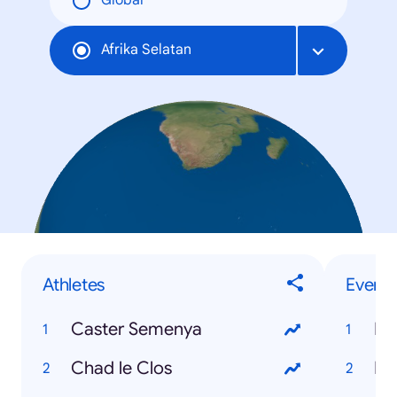
Global
Afrika Selatan
Athletes
Events
Caster Semenya
Hu
Chad le Clos
Eu