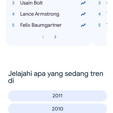
Usain Bolt
Ol
Lance Armstrong
Ve
Felix Baumgartner
Jelajahi apa yang sedang tren
di
2011
2010