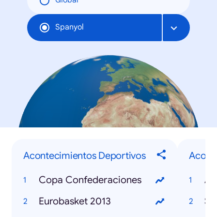
Global
Spanyol
Acontecimientos Deportivos
Aconte
Copa Confederaciones
Eurobasket 2013
Se