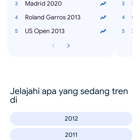
Madrid 2020
Ma
Roland Garros 2013
Ca
US Open 2013
Sa
Jelajahi apa yang sedang tren
di
2012
2011