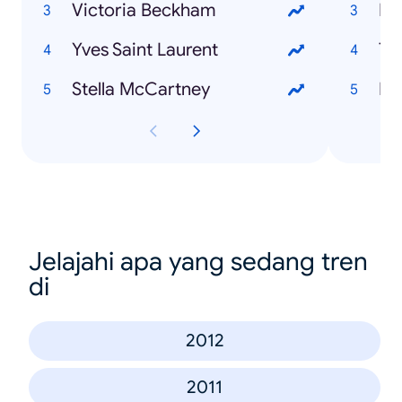
Victoria Beckham
Eu
Yves Saint Laurent
Tr
Stella McCartney
Pa
Jelajahi apa yang sedang tren
di
2012
2011