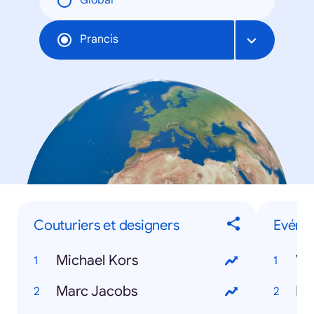
Global
Prancis
Couturiers et designers
Evéne
Michael Kors
Ve
Marc Jacobs
Ro