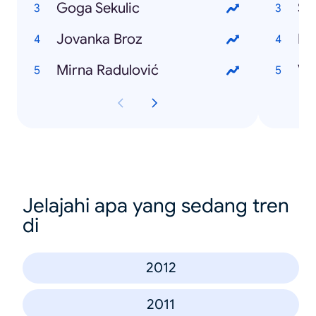
Goga Sekulic
Su
Jovanka Broz
Pa
Mirna Radulović
Vel
Jelajahi apa yang sedang tren
di
2012
2011