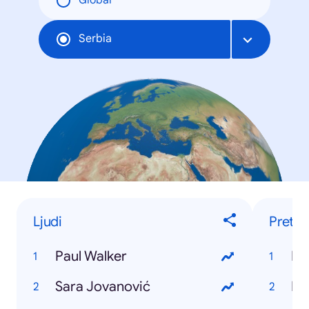
Global
Serbia
Ljudi
Pretra
Paul Walker
Ka
Sara Jovanović
Fa