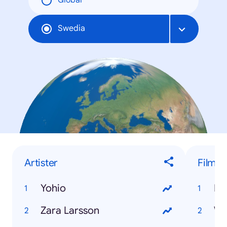
Global
Swedia
Artister
Film
Yohio
Dj
Zara Larsson
Wo