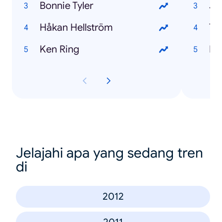
Bonnie Tyler
Jo
Håkan Hellström
Th
Ken Ring
El
Jelajahi apa yang sedang tren
di
2012