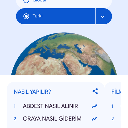
Global
Turki
NASIL YAPILIR?
FİLML
ABDEST NASIL ALINIR
CE
ORAYA NASIL GİDERİM
EV