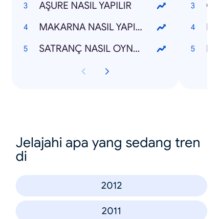
AŞURE NASIL YAPILIR
MAKARNA NASIL YAPILIR
RO
SATRANÇ NASIL OYNANIR
HÜ
Jelajahi apa yang sedang tren
di
2012
2011