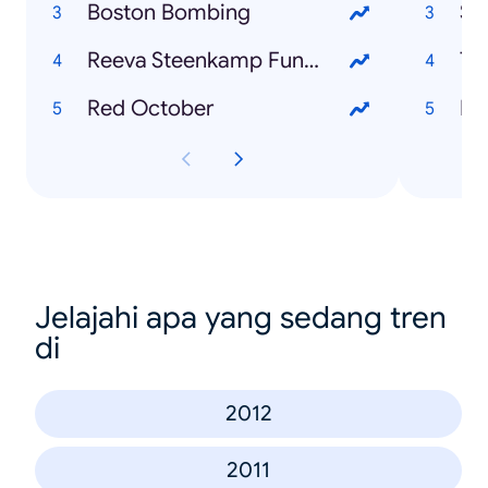
Boston Bombing
Su
Reeva Steenkamp Funeral
TU
Red October
Dr
Jelajahi apa yang sedang tren
di
2012
2011