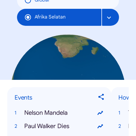
Global
Afrika Selatan
Events
How to
Nelson Mandela
Tw
Paul Walker Dies
Fi