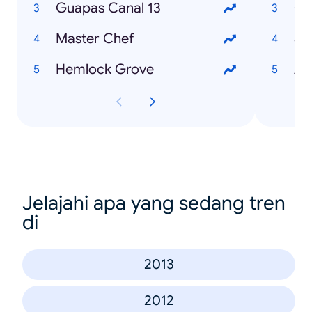
Guapas Canal 13
Co
Master Chef
So
Hemlock Grove
Au
Jelajahi apa yang sedang tren
di
2013
2012