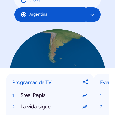
Global
Argentina
Programas de TV
Evento
Sres. Papis
Mu
La vida sigue
Da