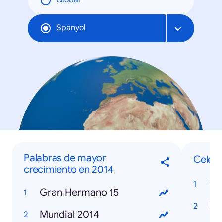
Global
Spanyol
Palabras de mayor
Celebr
crecimiento en 2014
Co
Gran Hermano 15
Re
Mundial 2014