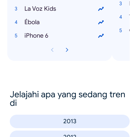
Hi
La Voz Kids
Ta
Ébola
Cl
iPhone 6
Jelajahi apa yang sedang tren
di
2013