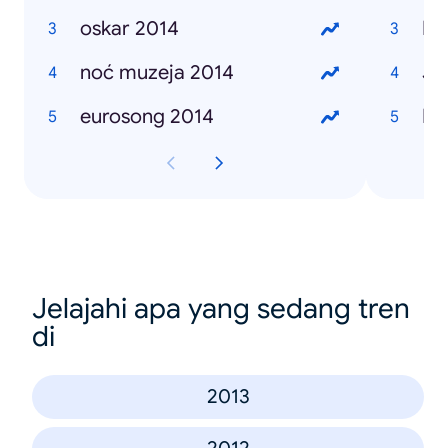
oskar 2014
Ni
noć muzeja 2014
Je
eurosong 2014
Ni
Jelajahi apa yang sedang tren
di
2013