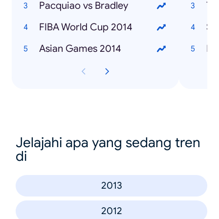
Pacquiao vs Bradley
Ty
FIBA World Cup 2014
SO
Asian Games 2014
ISI
Jelajahi apa yang sedang tren
di
2013
2012