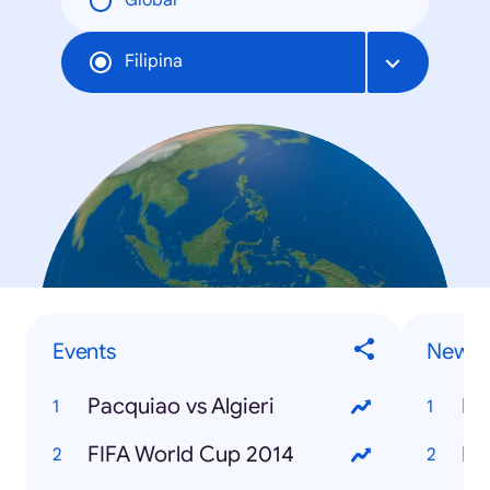
Global
Filipina
Events
News
Pacquiao vs Algieri
M
FIFA World Cup 2014
Eb