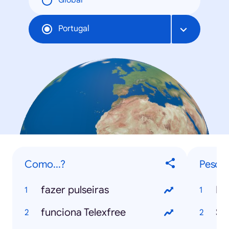
Global
Portugal
Como...?
Pesqui
fazer pulseiras
Mu
funciona Telexfree
Se