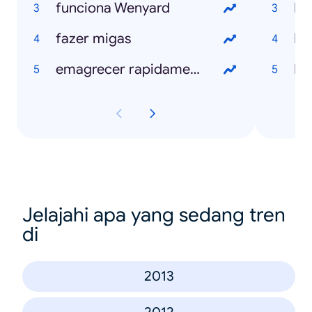
funciona Wenyard
Ro
fazer migas
Bl
emagrecer rapidamente
N
Jelajahi apa yang sedang tren
di
2013