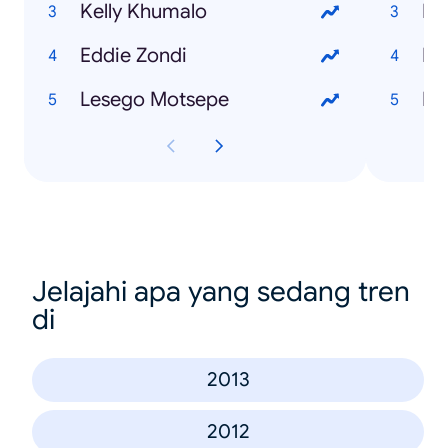
Kelly Khumalo
Ho
Eddie Zondi
Ho
Lesego Motsepe
Ho
Jelajahi apa yang sedang tren
di
2013
2012