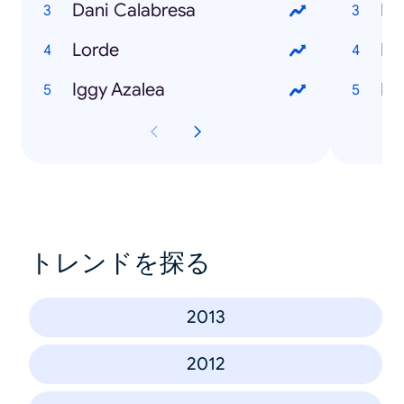
Dani Calabresa
Ma
Lorde
Di
Iggy Azalea
Ri
トレンドを探る
2013
2012