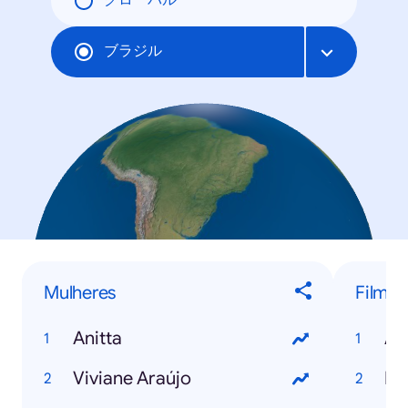
グローバル
ブラジル
Mulheres
Filmes
Anitta
An
Viviane Araújo
Fr