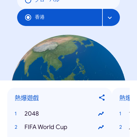
グローバル
香港
熱爆遊戲
熱爆
2048
世
FIFA World Cup
馬