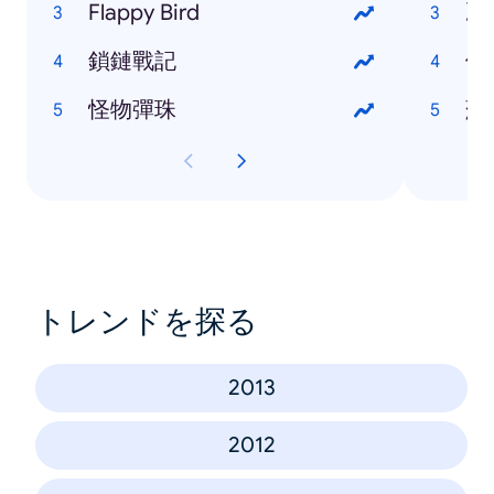
Flappy Bird
冰
鎖鏈戰記
伊
怪物彈珠
蘇
トレンドを探る
2013
2012