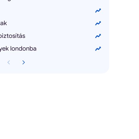
tak
iztosítás
gyek londonba