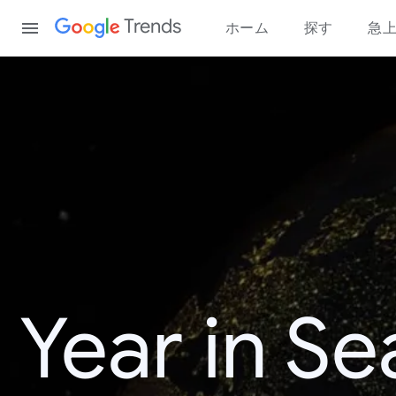
Content
Trends
ホーム
探す
急
Year in