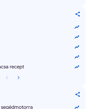
csa recept
ás segédmotorra