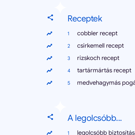
Receptek
cobbler recept
csirkemell recept
rizskoch recept
tartármártás recept
medvehagymás pogá
A legolcsóbb...
legolcsóbb biztosít