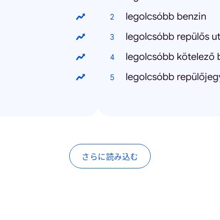
legolcsóbb benzin
legolcsóbb repülős u
legolcsóbb kötelező b
legolcsóbb repülője
さらに読み込む