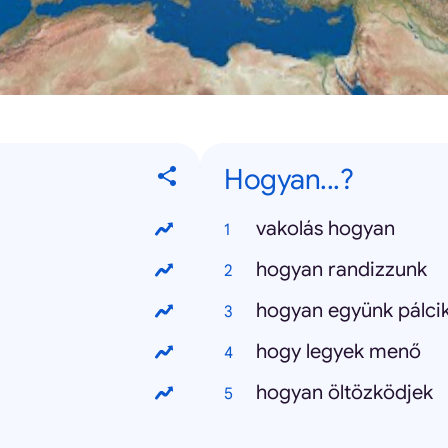
Hogyan...?
vakolás hogyan
hogyan randizzunk
hogyan együnk pálci
hogy legyek menő
hogyan öltözködjek