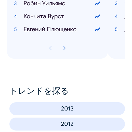
Робин Уильямс
Ям
Кончита Вурст
Ди
Евгений Плющенко
Да
トレンドを探る
2013
2012