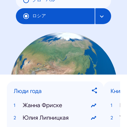
グローバル
ロシア
Люди года
Книги
Жанна Фриске
Ви
Юлия Липницкая
Ул