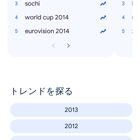
sochi
ka
world cup 2014
mi
eurovision 2014
ža
トレンドを探る
2013
2012