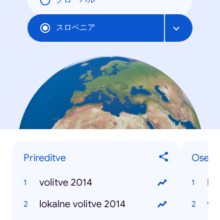
グローバル
スロベニア
Prireditve
Osebe 
volitve 2014
lu
lokalne volitve 2014
vio