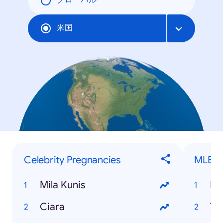
グローバル
米国
Celebrity Pregnancies
MLB Pl
Mila Kunis
De
Ciara
To