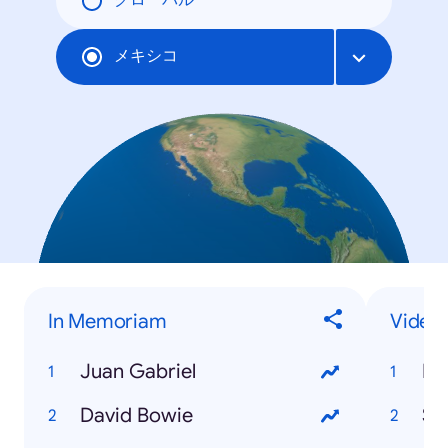
グローバル
メキシコ
In Memoriam
Video
Juan Gabriel
Po
David Bowie
Sli