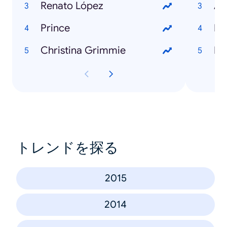
Renato López
Ag
Prince
Ro
Christina Grimmie
Di
トレンドを探る
2015
2014