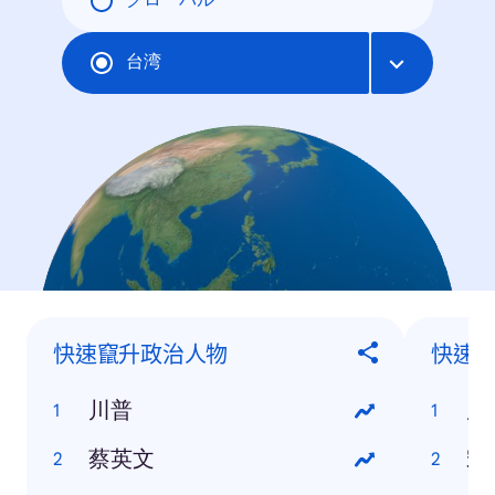
グローバル
台湾
快速竄升政治人物
快速
川普
周
蔡英文
宋