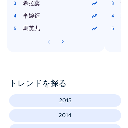
希拉蕊
黃
李婉鈺
王
馬英九
瑪
トレンドを探る
2015
2014