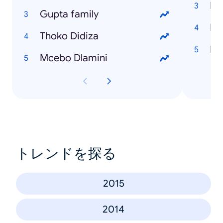
Ho
Gupta family
Thoko Didiza
Mcebo Dlamini
トレンドを探る
2015
2014