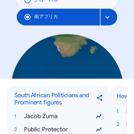
グローバル
南アフリカ
South African Politicians and
How to
Prominent figures
Jacob Zuma
Public Protector