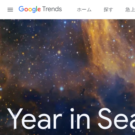
Content
Trends
ホーム
探す
急
Year in