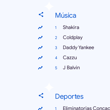
Música
Shakira
Coldplay
Daddy Yankee
Cazzu
J Balvin
Deportes
Eliminatorias Conca