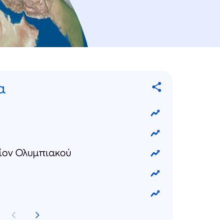
α
ίον Ολυμπιακού