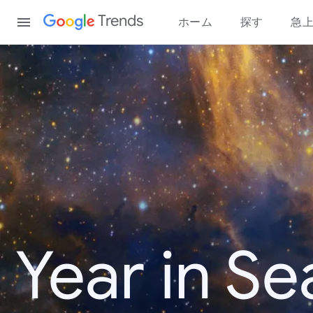
Content
Trends
ホーム
探す
急
Year in