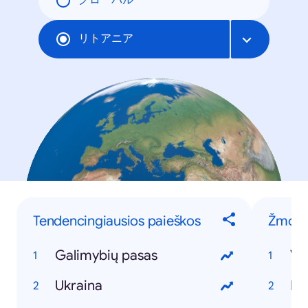
グローバル
リトアニア
Tendencingiausios paieškos
Žmon
Galimybių pasas
Vl
Ukraina
Mo