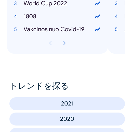
World Cup 2022
Mi
1808
Du
Vakcinos nuo Covid-19
Am
トレンドを探る
2021
2020