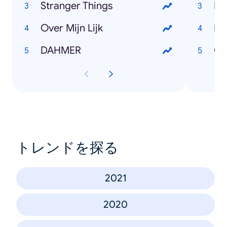
Stranger Things
El
Over Mijn Lijk
Bo
DAHMER
Ga
トレンドを探る
2021
2020