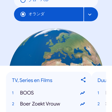
グローバル
オランダ
TV, Series en Films
Duurza
BOOS
Kl
Boer Zoekt Vrouw
St