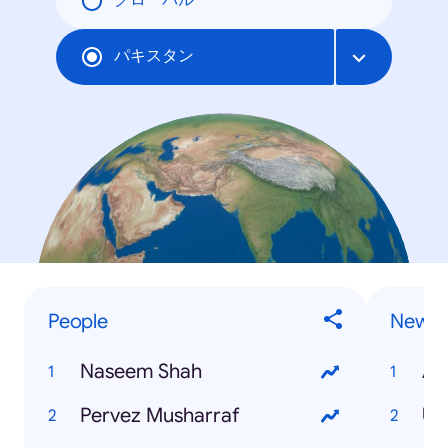
グローバル
パキスタン
People
News
Naseem Shah
Aa
Pervez Musharraf
Uk