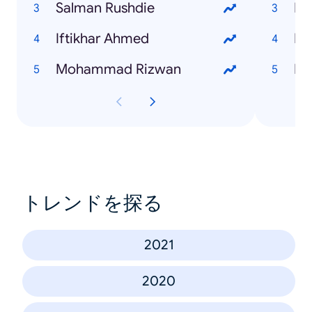
Salman Rushdie
Im
Iftikhar Ahmed
Mu
Mohammad Rizwan
Fa
トレンドを探る
2021
2020