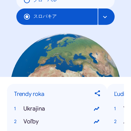
グローバル
スロバキア
Trendy roka
Ľudia 
Ukrajina
Vl
Voľby
Am