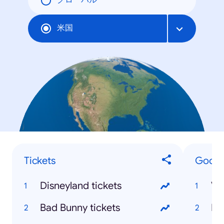
グローバル
米国
Tickets
Google
Disneyland tickets
Bad Bunny tickets