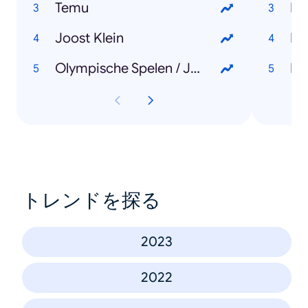
Temu
Ke
Joost Klein
Mi
Olympische Spelen / Jeux Olympiques
Do
トレンドを探る
2023
2022