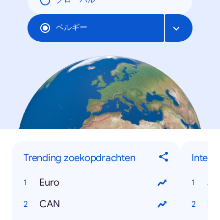
グローバル
ベルギー
Trending zoekopdrachten
Inter
Euro
Jo
CAN
Ka