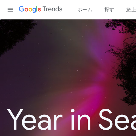
Content
Trends
ホーム
探す
急
Year in