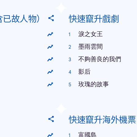
含已故人物）
快速竄升戲劇
淚之女王
墨雨雲間
不夠善良的我們
影后
玫瑰的故事
快速竄升海外機票
富國島