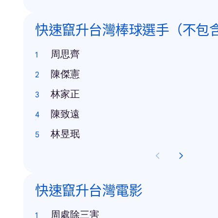
快速竄升台灣棒球選手（不包
周思齊
陳傑憲
林家正
陳致遠
林昱珉
快速竄升台灣電影
周處除三害