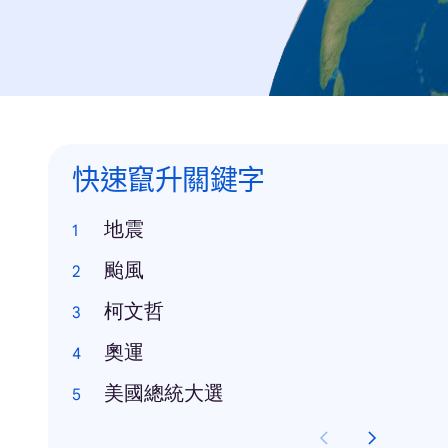
快速竄升關鍵字
地震
颱風
柯文哲
奧運
美國總統大選