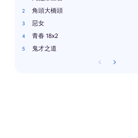
角頭大橋頭
惡女
青春 18x2
鬼才之道