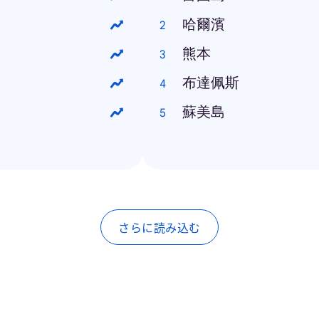
哈爾濱
熊本
布達佩斯
蘇美島
さらに読み込む