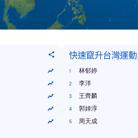
快速竄升台灣運動
林郁婷
李洋
王齊麟
郭婞淳
周天成