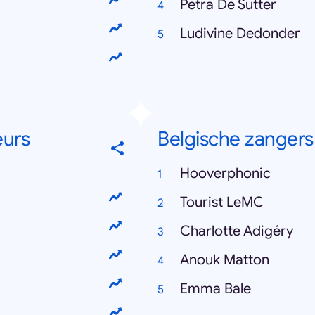
Petra De Sutter
Ludivine Dedonder
eurs
Belgische zangers
Hooverphonic
Tourist LeMC
Charlotte Adigéry
Anouk Matton
Emma Bale