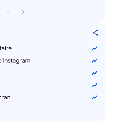
taire
e Instagram
cran