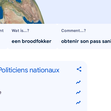
nt
Wat is...?
Comment...?
een broodfokker
obtenir son pass san
 Politiciens nationaux
e