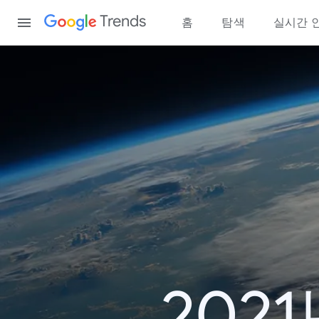
Content
Trends
홈
탐색
실시간 
202