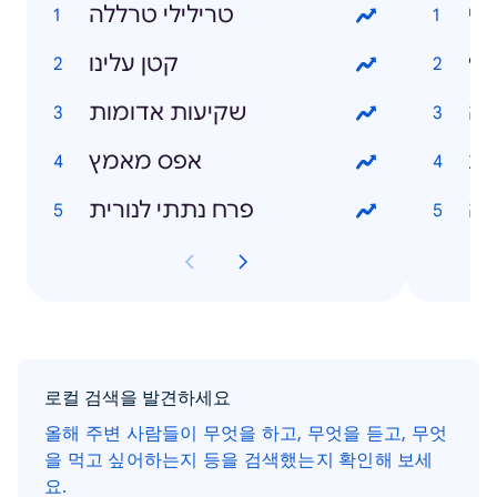
לי
טרילילי טרללה
9
קטן עלינו
רה
שקיעות אדומות
שת
אפס מאמץ
נה
פרח נתתי לנורית
로컬 검색을 발견하세요
올해 주변 사람들이 무엇을 하고, 무엇을 듣고, 무엇
을 먹고 싶어하는지 등을 검색했는지 확인해 보세
요.