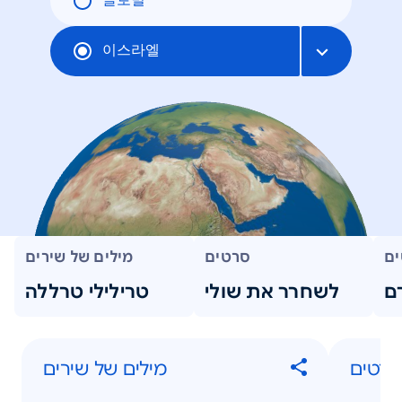
글로벌
이스라엘
ים
סרטים
מילים של שירים
ם
לשחרר את שולי
טרילילי טרללה
סרטים
מילים של שירים