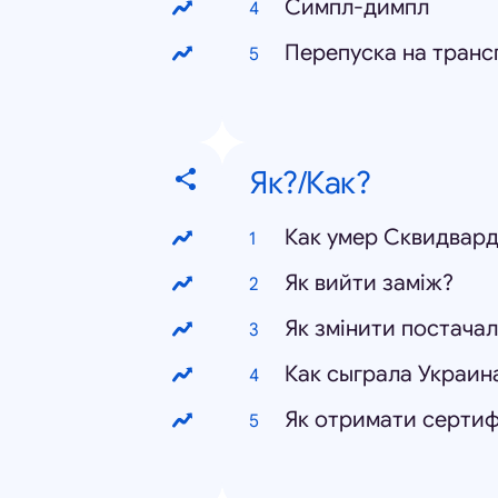
Симпл-димпл
Перепуска на трансп
Як?/Как?
Как умер Сквидвар
Як вийти заміж?
Як змінити постачал
Как сыграла Украин
Як отримати сертиф