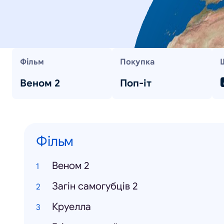
Фільм
Покупка
Веном 2
Поп-іт
Фільм
Веном 2
Загін самогубців 2
Круелла