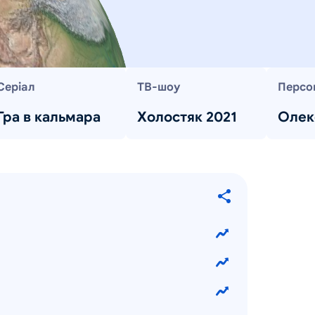
Серіал
ТВ-шоу
Персо
Гра в кальмара
Холостяк 2021
Олек