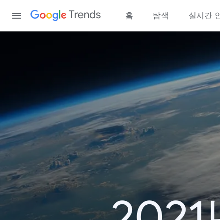
Content
Trends
홈
탐색
실시간 
202