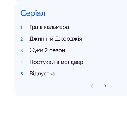
Серіал
Гра в кальмара
Джинні й Джорджія
Жуки 2 сезон
Постукай в мої двері
Відпустка