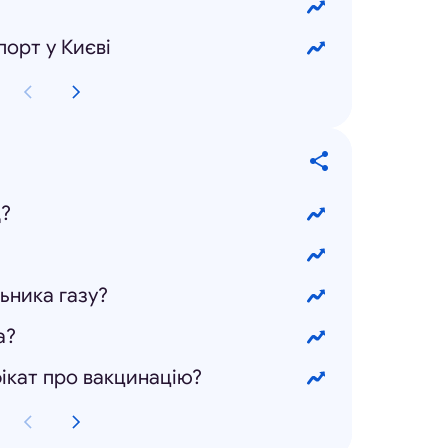
орт у Києві
д?
ьника газу?
а?
ікат про вакцинацію?