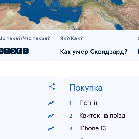
Що таке?/Что такое?
Як?/Как?
🅰🅱🅾🅱🅰
Как умер Сквидвард?
Покупка
Поп-іт
Квиток на поїзд
iPhone 13