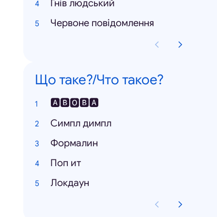
Гнів людський
Червоне повідомлення
Що таке?/Что такое?
🅰🅱🅾🅱🅰
Симпл димпл
Формалин
Поп ит
Локдаун