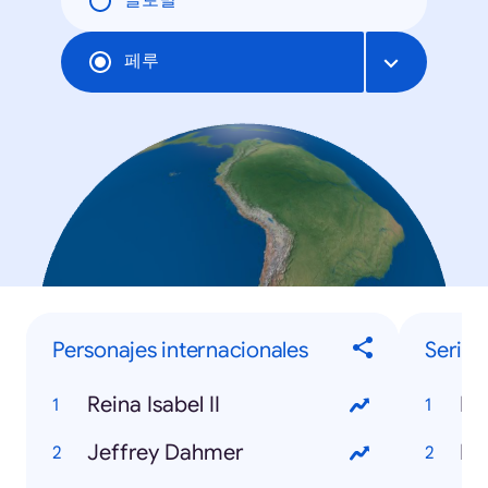
글로벌
페루
Personajes internacionales
Series 
Reina Isabel II
Do
Jeffrey Dahmer
Es