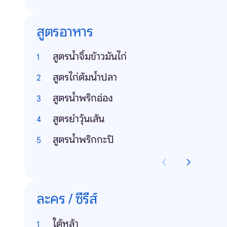
สูตรอาหาร
สูตรน้ําจิ้มข้าวมันไก่
สูตรไก่ต้มน้ําปลา
สูตรน้ําพริกอ่อง
สูตรยําวุ้นเส้น
สูตรน้ําพริกกะปิ
ละคร / ซีรีส์
ใต้หล้า