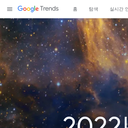
Content
Trends
홈
탐색
실시간 
202