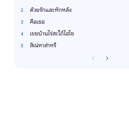
ด้วยรักและหักหลัง
คือเธอ
เขยบ้านไร่สะใภ้ไฮโซ
สิเน่หาส่าหรี