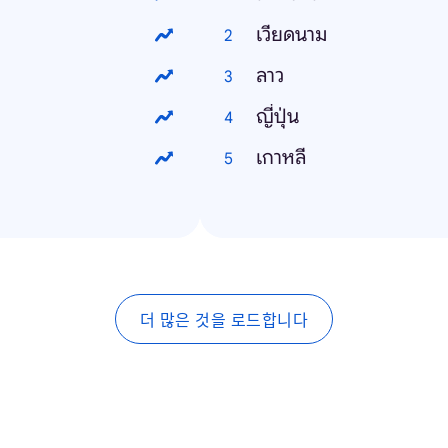
เวียดนาม
ลาว
ญี่ปุ่น
เกาหลี
더 많은 것을 로드합니다