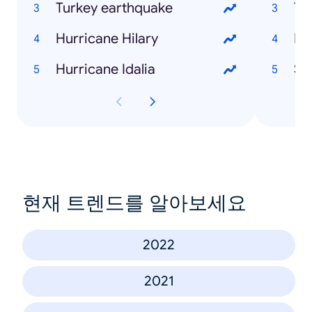
Turkey earthquake
Te
Hurricane Hilary
Ed
Hurricane Idalia
Sh
현재 트렌드를 알아보세요
2022
2021