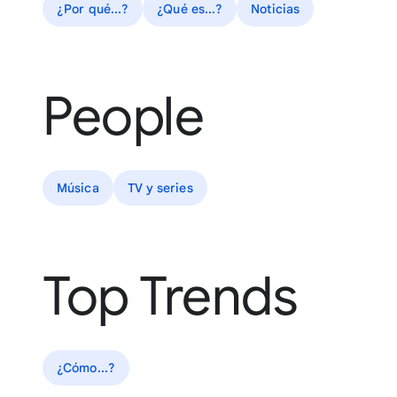
¿Por qué...?
¿Qué es...?
Noticias
People
Música
TV y series
Top Trends
¿Cómo...?