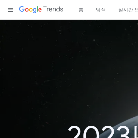
Content
Trends
홈
탐색
실시간 
202