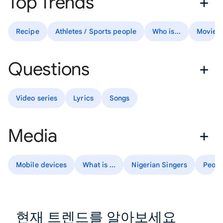
Top Trends
Recipe
Athletes / Sports people
Who is...
Movies
Questions
Video series
Lyrics
Songs
Media
Mobile devices
What is ...
Nigerian Singers
Peopl
현재 트렌드를 알아보세요