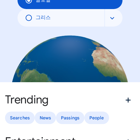
글로벌
그리스
Trending
Searches
News
Passings
People