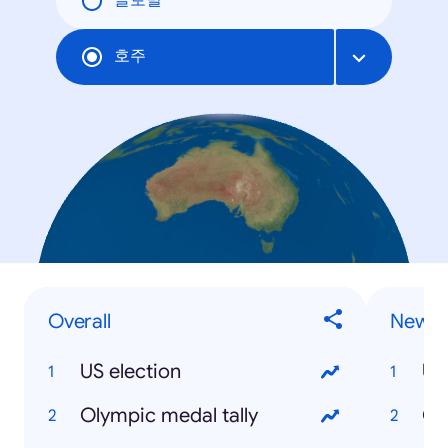
글로벌
호주
Overall
News 
US election
US
Olympic medal tally
Ol